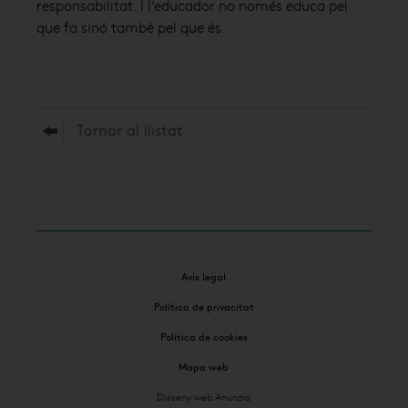
responsabilitat. I l’educador no només educa pel
que fa sinó també pel que és.
Tornar al llistat
Avís legal
Política de privacitat
Política de cookies
Mapa web
Disseny web Anunzia