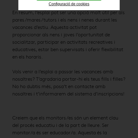
Configuració de cookies
En resum, l’esplai pot ser una opció molt útil per als
pares/mares/tutors i els nens i nenes durant les
vacances d’estiu. Aquesta activitat pot
proporcionar als nens i joves l’oportunitat de
socialitzar, participar en activitats recreatives i
educatives, estar ben supervisats i oferir flexibilitat
en els horaris.
Vols venir a l’esplai a passar les vacances amb
nosaltres? T’agradaria portar-hi els teus fills i filles?
No ho dubtis més, posa’t en contacte amb
nosaltres i t’informarem del sistema d’inscripcions!
Creiem que els monitors/es són un element clau
del procés educatiu i de la part de lleure. Ser
monitor/a és ser educador/a. Aquesta és la