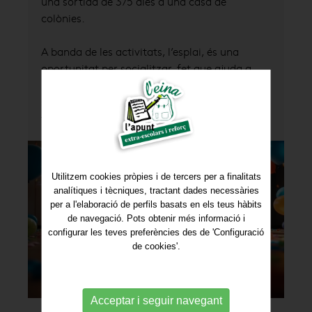
una sortida de 3/5 dies a una casa de
colònies.
A banda de les activitats, l’esplai, és una
oportunitat per socialitzar, fet que ajuda a
millorar les habilitats socials i a fomentar la
seva capacitat de treball en equip i sobretot a
fer noves amistats.
Utilitzem cookies pròpies i de tercers per a finalitats
analítiques i tècniques, tractant dades necessàries
per a l'elaboració de perfils basats en els teus hàbits
de navegació. Pots obtenir més informació i
configurar les teves preferències des de 'Configuració
de cookies'.
Acceptar i seguir navegant