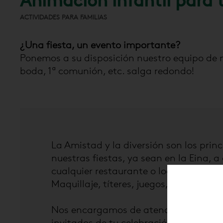
Animación infantil para 
ACTIVIDADES PARA FAMILIAS
¿Una fiesta, un evento importante?
Ponemos a su disposición nuestro equipo de 
boda, 1ª comunión, etc. salga redondo!
La Amistad y la diversión son los prin
nuestras fiestas, ya sean en la Eina, a
cualquier restaurante o local del que 
Maquillaje, títeres, juegos, merienda, t
Nos encargamos de atender a los má