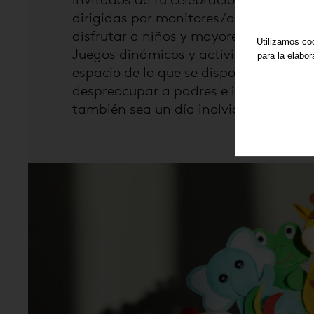
invitados de tu celebración. Nuestras
dirigidas por monitores/as titulados/
disfrutar a niños y mayores!
Utilizamos coo
Juegos dinámicos y actividades diver
para la elabo
espacio de lo que se disponga, harán
despreocupar a padres e invitados, ¡p
también sea un día inolvidable!