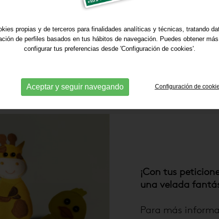
 actividades están
as y harán
kies propias y de terceros para finalidades analíticas y técnicas, tratando d
sas, adaptadas al
ración de perfiles basados en tus hábitos de navegación. Puedes obtener más
configurar tus preferencias desde 'Configuración de cookies'.
 que además de
ara ellos/as
Aceptar y seguir navegando
Configuración de cooki
¡Con tus peticion
una velada fantás
Para más informac