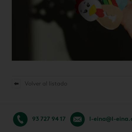
Volver al listado
93 727 94 17
l-eina@l-eina