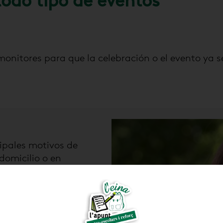
todo tipo de eventos
monitores para que la celebración o el evento ya
cipales motivos de
 domicilio o en
dispongas.
arta, regalos, etc.
s pequeños