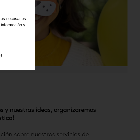
atos necesarios
 información y
es
es y nuestras ideas, organizaremos
tica!
ión sobre nuestros servicios de