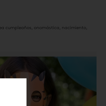
 sea cumpleaños, onomástica, nacimiento,