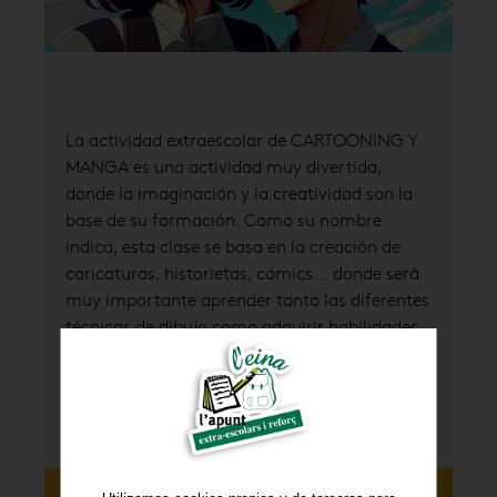
La actividad extraescolar de CARTOONING Y
MANGA es una actividad muy divertida,
donde la imaginación y la creatividad son la
base de su formación. Como su nombre
indica, esta clase se basa en la creación de
caricaturas, historietas, cómics... donde será
muy importante aprender tanto las diferentes
técnicas de dibujo como adquirir habilidades
lingüísticas. A través de la creación de
historias por dibujos, sabrán cómo expresar
las emociones, comprendiendo tanto el
lenguaje verbal como el no verbal.