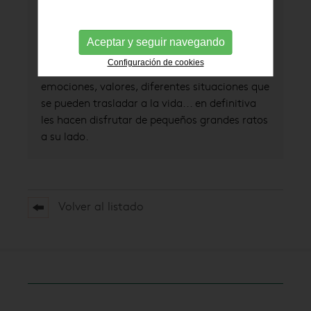
dar a conocer a las familias algunos títulos
que pensamos son interesantes. Además, no
podemos obviar el potencial de los cuentos
Aceptar y seguir navegando
como herramienta para tratar muchos
Configuración de cookies
aspectos relacionados con los niños:
emociones, valores, diferentes situaciones que
se pueden trasladar a la vida... en definitiva
les hacen disfrutar de pequeños grandes ratos
a su lado.
Volver al listado