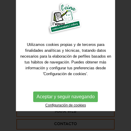
No hemos podido
encontrar la página
que buscas
Utilizamos cookies propias y de terceros para
finalidades analíticas y técnicas, tratando datos
Código de error: 404.
necesarios para la elaboración de perfiles basados en
tus hábitos de navegación. Puedes obtener más
Aquí tienes algunos enlaces que pueden
información y configurar tus preferencias desde
servirte de ayuda:
'Configuración de cookies'.
INICIO
Aceptar y seguir navegando
QUIÉNES SOMOS
Configuración de cookies
MAPA WEB
CONTACTO